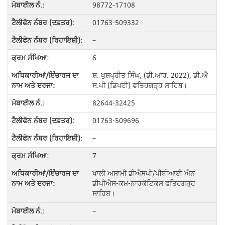
98772-17108
01763-509332
–
6
ਸ਼. ਖੁਸ਼ਪ੍ਰੀਤ ਸਿੰਘ, (ਡੀ.ਆਰ. 2022), ਡੀ.ਐ
ਸ.ਪੀ (ਡਿਪਟੀ) ਫਤਿਹਗੜ੍ਹ ਸਾਹਿਬ।
82644-32425
01763-509696
–
7
ਖਾਲੀ ਅਸਾਮੀ ਡੀਐਸਪੀ/ਪੀਬੀਆਈ ਐਨ
ਡੀਪੀਐਸ-ਕਮ-ਨਾਰਕੋਟਿਕਸ ਫਤਿਹਗੜ੍ਹ
ਸਾਹਿਬ।
–