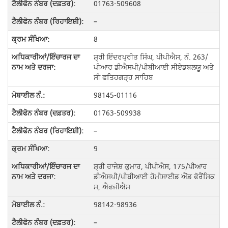
01763-509608
–
8
ਸ਼੍ਰੀ ਇੰਦਰਪ੍ਰੀਤ ਸਿੰਘ, ਪੀਪੀਐਸ, ਨੰ. 263/
ਪੀਆਰ ਡੀਐਸਪੀ/ਪੀਬੀਆਈ ਸੀਏਡਬਲਯੂ ਅਤੇ
ਸੀ ਫਤਿਹਗੜ੍ਹ ਸਾਹਿਬ
98145-01116
01763-509938
–
9
ਸ਼੍ਰੀ ਰਾਜੇਸ਼ ਕੁਮਾਰ, ਪੀਪੀਐਸ, 175/ਪੀਆਰ
ਡੀਐਸਪੀ/ਪੀਬੀਆਈ ਹੋਮੀਸਾਈਡ ਐਂਡ ਫੋਰੈਂਸਿਕ
ਸ, ਐਫਜੀਐਸ
98142-98936
–