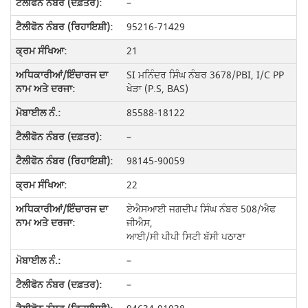
–
95216-71429
21
SI ਮਨਿੰਦਰ ਸਿੰਘ ਨੰਬਰ 3678/PBI, I/C PP
ਖੇੜਾ (P.S, BAS)
85588-18122
–
98145-90059
22
ਏਐਸਆਈ ਜਗਦੀਪ ਸਿੰਘ ਨੰਬਰ 508/ਐਫ
ਜੀਐਸ,
ਆਈ/ਸੀ ਪੀਪੀ ਸਿਟੀ ਬੱਸੀ ਪਠਾਣਾ
–
–