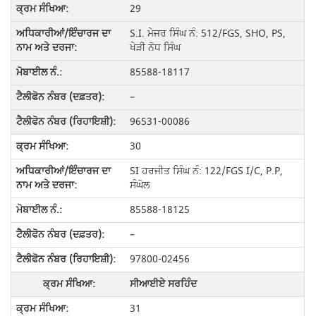
29
S.I. ਮੇਜਰ ਸਿੰਘ ਨੰ: 512/FGS, SHO, PS,
ਖੇੜੀ ਨੋਧ ਸਿੰਘ
85588-18117
–
96531-00086
30
SI ਹਰਜੀਤ ਸਿੰਘ ਨੰ: 122/FGS I/C, P.P,
ਸੰਘੋਲ
85588-18125
–
97800-02456
ਸੀਆਈਏ ਸਰਹਿੰਦ
31