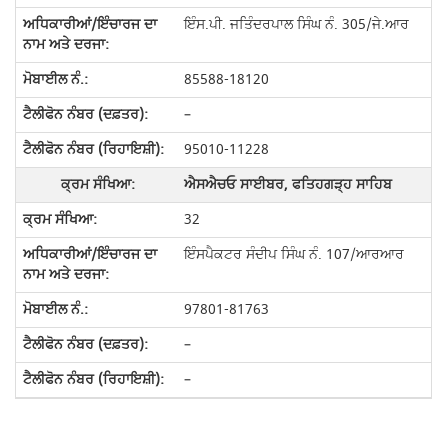
ਇੰਸ.ਪੀ. ਜਤਿੰਦਰਪਾਲ ਸਿੰਘ ਨੰ. 305/ਜੇ.ਆਰ
85588-18120
–
95010-11228
ਐਸਐਚਓ ਸਾਈਬਰ, ਫਤਿਹਗੜ੍ਹ ਸਾਹਿਬ
32
ਇੰਸਪੈਕਟਰ ਸੰਦੀਪ ਸਿੰਘ ਨੰ. 107/ਆਰਆਰ
97801-81763
–
–