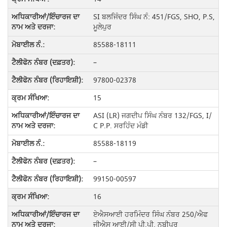
SI ਬਲਜਿੰਦਰ ਸਿੰਘ ਨੰ: 451/FGS, SHO, P.S,
ਮੂਲੇਪੁਰ
85588-18111
–
97800-02378
15
ASI (LR) ਜਗਦੀਪ ਸਿੰਘ ਨੰਬਰ 132/FGS, I/
C P.P. ਸਰਹਿੰਦ ਮੰਡੀ
85588-18119
–
99150-00597
16
ਏਐਸਆਈ ਹਰਮਿੰਦਰ ਸਿੰਘ ਨੰਬਰ 250/ਐਫ
ਜੀਐਸ ਆਈ/ਸੀ ਪੀ.ਪੀ. ਨਬੀਪੁਰ