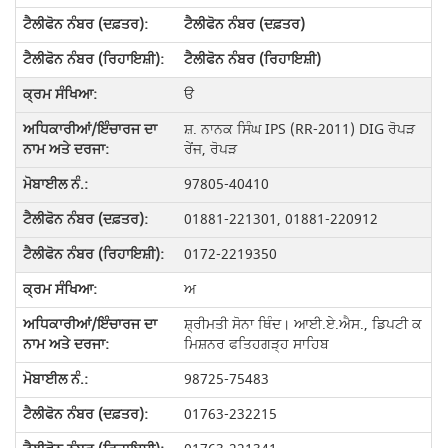
ਟੈਲੀਫੋਨ ਨੰਬਰ (ਦਫ਼ਤਰ)
ਟੈਲੀਫੋਨ ਨੰਬਰ (ਰਿਹਾਇਸ਼ੀ)
ੳ
ਸ਼. ਨਾਨਕ ਸਿੰਘ IPS (RR-2011) DIG ਰੋਪੜ
ਰੇਂਜ, ਰੋਪੜ
97805-40410
01881-221301, 01881-220912
0172-2219350
ਅ
ਸ਼੍ਰੀਮਤੀ ਸੋਨਾ ਥਿੰਦ। ਆਈ.ਏ.ਐਸ., ਡਿਪਟੀ ਕ
ਮਿਸ਼ਨਰ ਫਤਿਹਗੜ੍ਹ ਸਾਹਿਬ
98725-75483
01763-232215