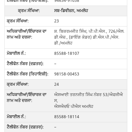
94634-91038
ਸਬ-ਡਿਵੀਜ਼ਨ, ਅਮਲੋਹ
23
ਸ਼. ਬਿਕਰਮਜੀਤ ਸਿੰਘ, ਪੀ.ਪੀ.ਐਸ., 726/ਐਲ.
ਡੀ.ਐਚ., (ਡਾਇੰਗ ਕੇਡਰ) ਡੀ.ਐਸ.ਪੀ./ਐਸ.
ਡੀ./ਅਮਲੋਹ
85588-18107
–
98158-00453
24
ਐਸਆਈ ਤਰਨਜੀਤ ਸਿੰਘ ਨੰਬਰ 53/ਐਫਜੀਐ
ਸ,
ਐਸਐਚਓ ਪੀਐਸ ਅਮਲੋਹ
85588-18114
–