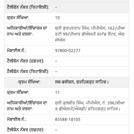
–
10
ਸ਼੍ਰੀ ਗੁਰਪ੍ਰਤਾਪ ਸਿੰਘ, ਪੀਪੀਐਸ, 162/ਪੀਆ
ਰਟੀ 99/ਪੀਆਰ ਡੀਐਸਪੀ ਕਮਾਂਡ ਸੈਂਟਰ, ਐਫ
ਜੀਐਸ
97800-02277
–
–
ਸਬ-ਡਵੀਜ਼ਨ, ਫਤਹਿਗੜ੍ਹ ਸਾਹਿਬ।
11
ਸ਼੍ਰੀ ਕੁਲਬੀਰ ਸਿੰਘ, ਪੀਪੀਐਸ, ਨੰ. 396/ਬੀਆ
ਰ ਡੀਐਸਪੀ/ਐਸਡੀ/ ਫਤਿਹਗੜ੍ਹ ਸਾਹਿਬ।
85588-18105
–