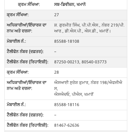
ਸਬ-ਡਿਵੀਜ਼ਨ, ਖਮਾਨੋ
27
ਸ਼. ਗੁਰਮੀਤ ਸਿੰਘ, ਪੀ.ਪੀ.ਐਸ., ਨੰਬਰ 219/ਪੀ.
ਆਰ., ਡੀ.ਐਸ.ਪੀ., ਐਸ.ਡੀ., ਖਮਾਣੋਂ।
85588-18108
–
87250-00213, 80540-03773
28
ਐਸਆਈ ਸੁਰੇਸ਼ ਕੁਮਾਰ, ਨੰਬਰ 198/ਐਫਜੀਐ
ਸ,
ਐਸਐਚਓ, ਪੀਐਸ, ਖਮਾਣੋਂ
85588-18116
–
81467-62636