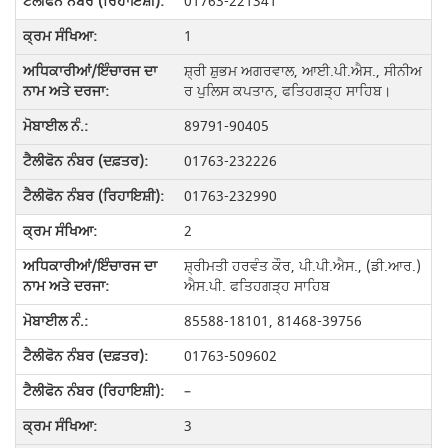
01763-221341
1
ਸ਼੍ਰੀ ਸ਼ੁਭਮ ਅਗਰਵਾਲ, ਆਈ.ਪੀ.ਐਸ., ਸੀਨੀਅ
ਰ ਪੁਲਿਸ ਕਪਤਾਨ, ਫਤਿਹਗੜ੍ਹ ਸਾਹਿਬ।
89791-90405
01763-232226
01763-232990
2
ਸ਼੍ਰੀਮਤੀ ਹਰਵੰਤ ਕੌਰ, ਪੀ.ਪੀ.ਐਸ., (ਡੀ.ਆਰ.)
ਐਸ.ਪੀ. ਫਤਿਹਗੜ੍ਹ ਸਾਹਿਬ
85588-18101, 81468-39756
01763-509602
–
3